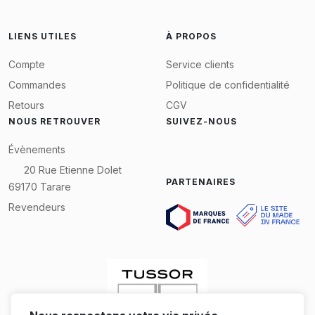
La pochette l'Equipier s‘accroche aux
mousquetons des sacs Canotage Médium,
LIENS UTILES
À PROPOS
Working et Large. Elle s’associe aux pochettes
Yole, Compagnon et Mobile. Elle comprend une
Compte
Service clients
poche intérieure plate en PVC transparent pour
Commandes
Politique de confidentialité
retrouver tickets et autres petites choses, ainsi
Retours
CGV
qu’une poche extérieure sur sa face avant.
NOUS RETROUVER
SUIVEZ-NOUS
Évènements
20 Rue Etienne Dolet
PARTENAIRES
69170 Tarare
Revendeurs