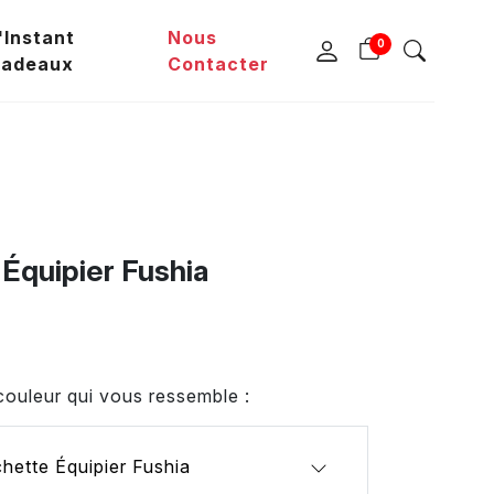
'Instant
Nous
0
adeaux
Contacter
Équipier Fushia
couleur qui vous ressemble :
hette Équipier Fushia